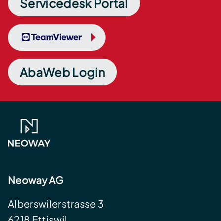
Servicedesk Portal
TeamViewer
AbaWeb Login
Neoway AG
Alberswilerstrasse 3
6218 Ettiswil