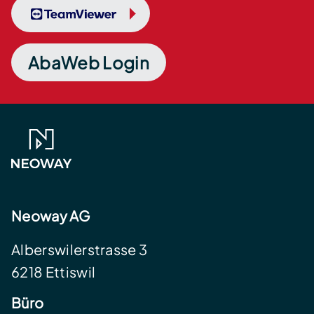
TeamViewer
AbaWeb Login
Neoway AG
Alberswilerstrasse 3
6218 Ettiswil
Büro