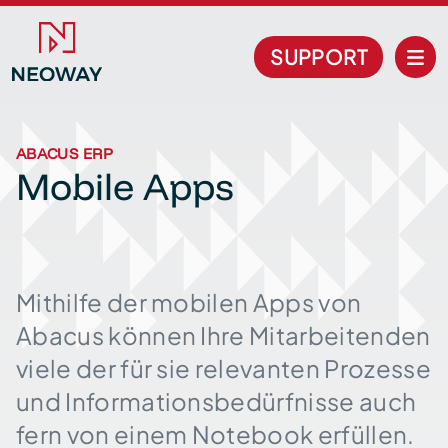
SUPPORT
ABACUS ERP
Mobile Apps
Mithilfe der mobilen Apps von
Abacus können Ihre Mit­arbei­tenden
viele der für sie relevanten Prozesse
und Infor­mations­bedürf­nisse auch
fern von einem Note­book erfüllen.