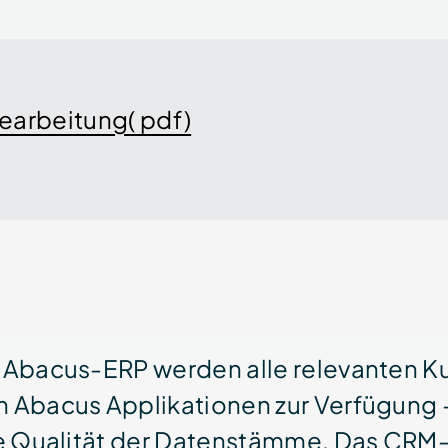
earbeitung( pdf)
m Abacus-ERP werden alle relevanten K
n Abacus Appli­kationen zur Verfügung 
ie Qualität der Daten­stämme. Das CRM