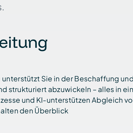
s.
eitung
unterstützt Sie in der Beschaffung und 
d strukturiert abzu­wickeln – alles in ei
zesse und KI-unterstützen Abgleich vo
halten den Überblick