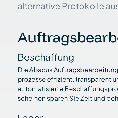
alternative Protokolle au
Auftragsbearb
Beschaffung
Die Abacus Auftrags­bear­beitung 
prozesse effizient, transparent un
automatisierte Beschaffungs­pro
scheinen sparen Sie Zeit und be
Lager