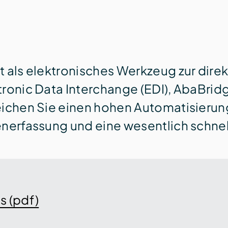
t als elektronisches Werk­zeug zur di
tronic Data Interchange (EDI), AbaBridg
eichen Sie einen hohen Auto­matisierun
en­erfassung und eine wesentlich schne
s (pdf)