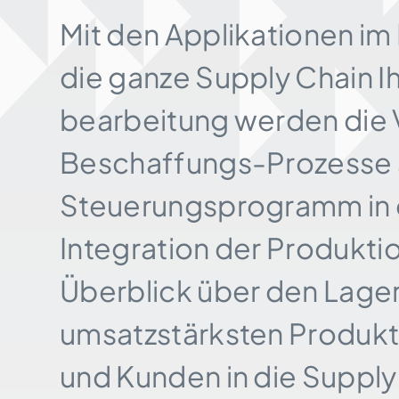
Mit den Applikationen i
die ganze Supply Chain I
bearbei­tung werden die 
Beschaffungs-Prozesse a
Steuerungs­programm in 
Integration der Produkti
Überblick über den Lager
umsatz­stärksten Produk
und Kunden in die Supply