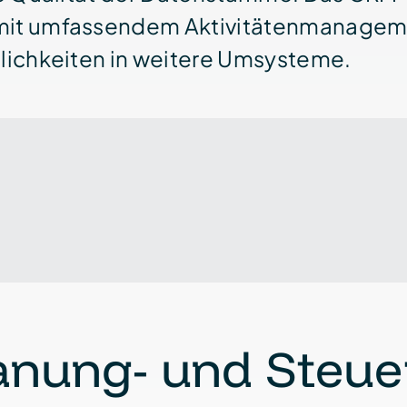
 mit umfassendem Aktivitäten­manageme
glich­keiten in weitere Umsysteme.
anung- und Steu