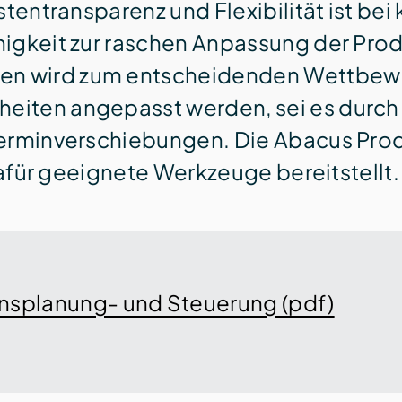
ten­transparenz und Flexibilität ist bei
igkeit zur raschen Anpassung der Produ
 wird zum entscheidenden Wett­bewerb
iten angepasst werden, sei es durch z
Termin­verschiebungen. Die Abacus Pro
dafür geeignete Werk­zeuge bereitstellt.
onsplanung- und Steuerung (pdf)