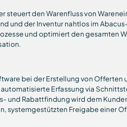
er steuert den Waren­fluss von Waren­e
nd und der Inventur nahtlos im Abacus-
prozesse und optimiert den gesamten War
sation.
ft­ware bei der Erstellung von Offerten
 automatisierte Er­fassung via Schnitt
eis- und Rabatt­findung wird dem Kund
nen, system­gestützten Freigabe einer O