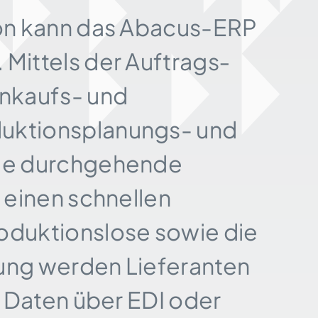
ion kann das Abacus-ERP
Mittels der Auftrags­
inkaufs- und
uktions­planungs- und
Die durch­gehende
 einen schnellen
oduktions­lose sowie die
dung werden Lieferanten
n Daten über EDI oder