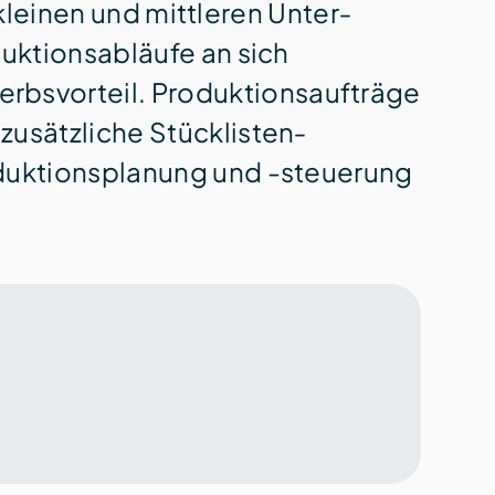
 kleinen und mittleren Unter­
ktions­abläufe an sich
s­vorteil. Produktions­aufträge
usätzliche Stück­listen­
duktions­planung und -steuerung