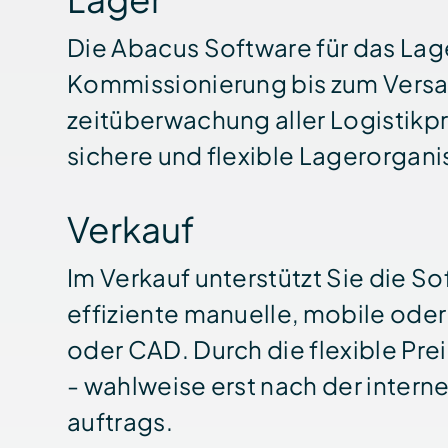
Die Abacus Software für das Lag
Kommissio­nierung bis zum Versa
zeit­über­wachung aller Logistik­
sichere und flexible Lager­organi
Verkauf
Im Verkauf unterstützt Sie die So
effiziente manuelle, mobile oder
oder CAD. Durch die flexible Pr
- wahl­weise erst nach der inter
auftrags.