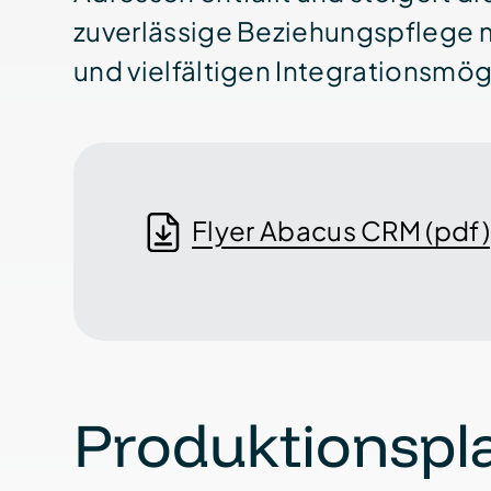
zuverlässige Beziehungs­pflege
und vielfältigen Integrations­mö
Flyer Abacus CRM (pdf)
Produktionspl