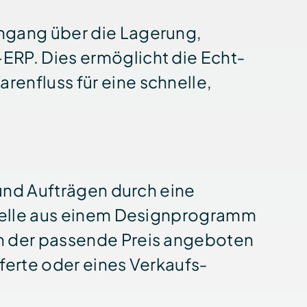
ingang über die Lagerung,
ERP. Dies ermöglicht die Echt­
en­fluss für eine schnelle,
 und Auft­rägen durch eine
s­telle aus einem Design­programm
en der passende Preis angeboten
fferte oder eines Verkaufs­