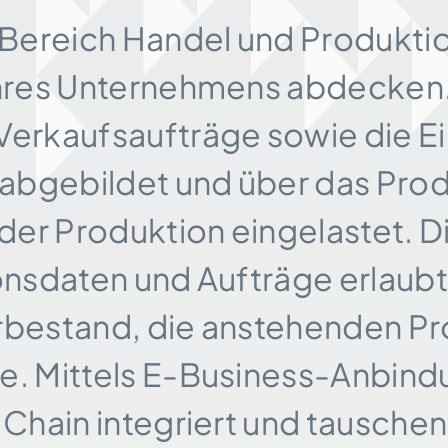
m Bereich Handel und Produkt
hres Unter­nehmens abdecken. 
Verkaufs­auf­träge sowie die E
bgebildet und über das Prod
der Produktion eingelastet. 
ons­daten und Aufträge erlaubt
­bestand, die anstehenden Pr
te. Mittels E-Business-Anbin
 Chain integriert und tausche