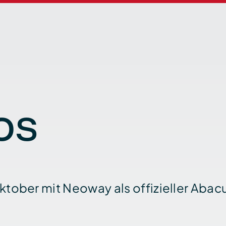
os
Oktober mit Neoway als offizieller Abac