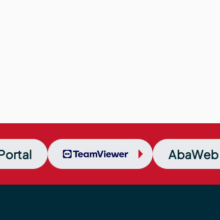
Portal
TeamViewer
AbaWeb 