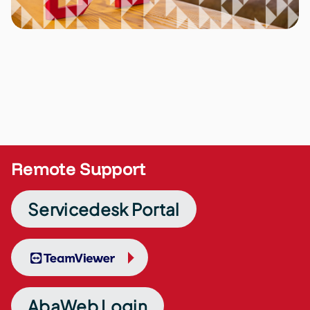
Remote Support
Servicedesk Portal
TeamViewer
AbaWeb Login