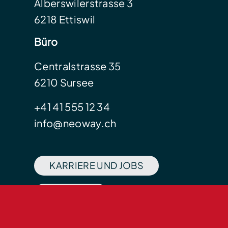
Alberswilerstrasse 3
6218 Ettiswil
Büro
Centralstrasse 35
6210 Sursee
+41 41 555 12 34
info@neoway.ch
KARRIERE UND JOBS
KONTAKT
BLOG