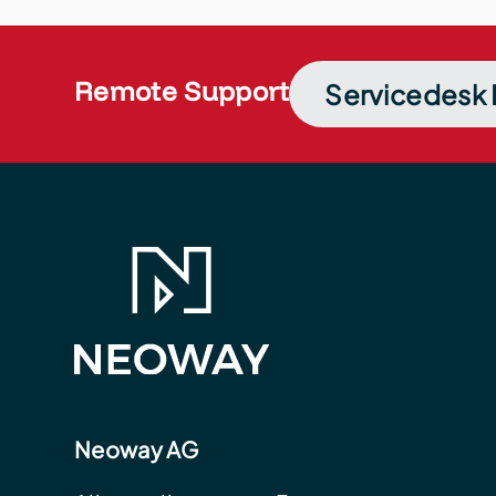
Remote Support
Servicedesk 
Neoway AG